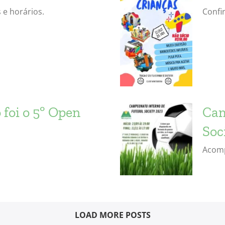
 e horários.
Confi
foi o 5º Open
Cam
Soc
Acomp
LOAD MORE POSTS