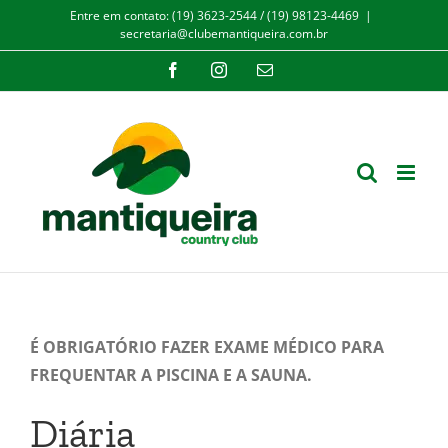
Ir
Entre em contato: (19) 3623-2544 / (19) 98123-4469
|
secretaria@clubemantiqueira.com.br
para
o
Facebook
Instagram
E-
mail
conteúdo
É OBRIGATÓRIO FAZER EXAME MÉDICO PARA
FREQUENTAR A PISCINA E A SAUNA.
Diária