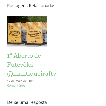
Postagens Relacionadas
1º Aberto de
Futevôlei
@mantiqueiraftv
17 de maio de 2019
|
0
Comentários
Deixe uma resposta