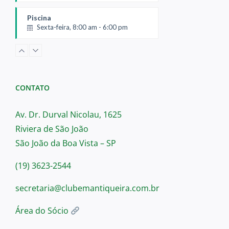
Piscina
Sexta-feira, 8:00 am - 6:00 pm
Escolinha de Tênis (3 a 12 anos)
Sexta-feira, 9:00 am - 10:00 am
CONTATO
Sauna Masculina
Sexta-feira, 6:00 pm - 9:00 pm
Av. Dr. Durval Nicolau, 1625
Riviera de São João
Ballet (acima de 4 anos)
Sexta-feira, 6:30 pm - 7:30 pm
São João da Boa Vista – SP
(19) 3623-2544
Futebol Livre
Sexta-feira, 7:00 pm - 9:00 pm
secretaria@clubemantiqueira.com.br
Área do Sócio