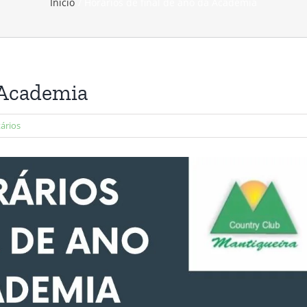
Início
Horários de final de ano da Academia
a Academia
ários