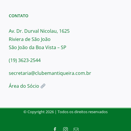
Domingo, 10:00 am - 12:00 pm
Aos feriados também segue este
CONTATO
horário
Av. Dr. Durval Nicolau, 1625
Riviera de São João
São João da Boa Vista – SP
(19) 3623-2544
secretaria@clubemantiqueira.com.br
Área do Sócio
© Copyright
2026 | Todos os direitos reservados
Facebook
Instagram
E-